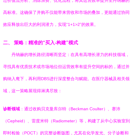
过价值流分析、消除浪费、优化流程，将其运营效率提升至丹纳赫的
高标准。这确保了并购不仅能带来营收和市场的叠加，更能通过协同
效应释放出巨大的利润潜力，实现“1+1>2”的效果。
二、 策略：精准的“买入-构建”模式
丹纳赫的增长路径清晰而坚定：在具有高增长潜力的科技领域，
寻找具有优质技术或市场地位但运营效率有提升空间的标的，通过并
购纳入麾下，再利用DBS进行深度整合与赋能。在医疗器械及相关领
域，这一策略展现得淋漓尽致：
诊断领域
：通过收购贝克曼库尔特（Beckman Coulter）、赛沛
（Cepheid）、雷度米特（Radiometer）等，构建了从中心实验室到
即时检验（POCT）的完整诊断版图，尤其在化学发光、分子诊断和