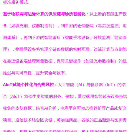
标准服务模式。
基于物联网与边缘计算的供应链与诊所智能化
：从上游的智能生产设
备（如填充剂、仪器制造商），到中游的仓储物流（温湿度监控、追
溯体系），再到下游的智能诊所（智能手术设备、环境监测、能源管
理），物联网设备将实现全链条数据的实时互联。边缘计算节点则能
在靠近设备端处理海量数据，保障关键操作（如激光参数控制）的低
延迟与高可靠性，提升安全与效率。
AIoT赋能个性化与合规风控
：人工智能（AI）与物联网（IoT）的结
合（AIoT）将催生更智能的服务。例如，通过家用智能镜等设备持续
收集的皮肤数据，结合AI分析，电商平台可动态推荐护理产品或复诊
项目。通信技术结合区块链，可加强药品、器械的正品溯源与医师资
质验证，构建不可篡改的消费与医疗记录，极大增强行业透明度与信