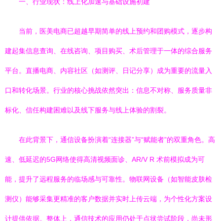
一、行业现状：线上化加速与基础设施初建
当前，医美电商已超越早期简单的线上预约和团购模式，逐步构
建起集信息查询、在线咨询、项目购买、术后管理于一体的综合服务
平台。直播电商、内容社区（如测评、日记分享）成为重要的流量入
口和转化场景。行业的核心挑战依然突出：信息不对称、服务质量非
标化、信任构建困难以及线下服务与线上体验的割裂。
在此背景下，通信设备扮演着“连接器”与“赋能者”的双重角色。高
速、低延迟的5G网络使得高清视频面诊、AR/V R 术前模拟成为可
能，提升了远程服务的临场感与可靠性。物联网设备（如智能皮肤检
测仪）能够采集更精准的客户数据并实时上传云端，为个性化方案设
计提供依据。整体上，通信技术的应用仍处于点状尝试阶段，尚未形